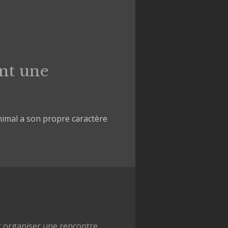
nt une
imal a son propre caractère
r organiser une rencontre.