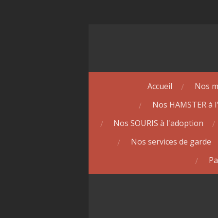
Passer
au
contenu
principal
Accueil
Nos m
Nos HAMSTER à l
Nos SOURIS à l'adoption
Nos services de garde
Pa